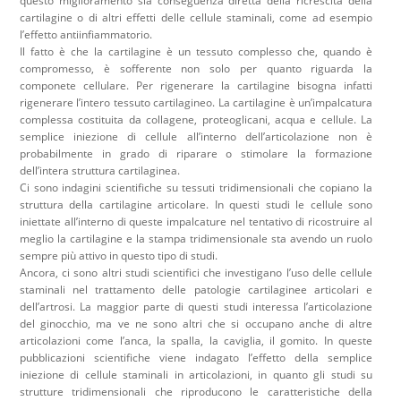
questo miglioramento sia conseguenza diretta della ricrescita della
cartilagine o di altri effetti delle cellule staminali, come ad esempio
l’effetto antiinfiammatorio.
Il fatto è che la cartilagine è un tessuto complesso che, quando è
compromesso, è sofferente non solo per quanto riguarda la
componete cellulare. Per rigenerare la cartilagine bisogna infatti
rigenerare l’intero tessuto cartilagineo. La cartilagine è un’impalcatura
complessa costituita da collagene, proteoglicani, acqua e cellule. La
semplice iniezione di cellule all’interno dell’articolazione non è
probabilmente in grado di riparare o stimolare la formazione
dell’intera struttura cartilaginea.
Ci sono indagini scientifiche su tessuti tridimensionali che copiano la
struttura della cartilagine articolare. In questi studi le cellule sono
iniettate all’interno di queste impalcature nel tentativo di ricostruire al
meglio la cartilagine e la stampa tridimensionale sta avendo un ruolo
sempre più attivo in questo tipo di studi.
Ancora, ci sono altri studi scientifici che investigano l’uso delle cellule
staminali nel trattamento delle patologie cartilaginee articolari e
dell’artrosi. La maggior parte di questi studi interessa l’articolazione
del ginocchio, ma ve ne sono altri che si occupano anche di altre
articolazioni come l’anca, la spalla, la caviglia, il gomito. In queste
pubblicazioni scientifiche viene indagato l’effetto della semplice
iniezione di cellule staminali in articolazioni, in quanto gli studi su
strutture tridimensionali che riproducono le caratteristiche della