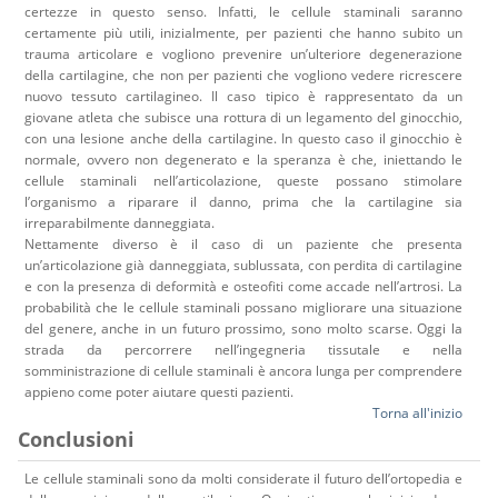
certezze in questo senso. Infatti, le cellule staminali saranno
certamente più utili, inizialmente, per pazienti che hanno subito un
trauma articolare e vogliono prevenire un’ulteriore degenerazione
della cartilagine, che non per pazienti che vogliono vedere ricrescere
nuovo tessuto cartilagineo. Il caso tipico è rappresentato da un
giovane atleta che subisce una rottura di un legamento del ginocchio,
con una lesione anche della cartilagine. In questo caso il ginocchio è
normale, ovvero non degenerato e la speranza è che, iniettando le
cellule staminali nell’articolazione, queste possano stimolare
l’organismo a riparare il danno, prima che la cartilagine sia
irreparabilmente danneggiata.
Nettamente diverso è il caso di un paziente che presenta
un’articolazione già danneggiata, sublussata, con perdita di cartilagine
e con la presenza di deformità e osteofiti come accade nell’artrosi. La
probabilità che le cellule staminali possano migliorare una situazione
del genere, anche in un futuro prossimo, sono molto scarse. Oggi la
strada da percorrere nell’ingegneria tissutale e nella
somministrazione di cellule staminali è ancora lunga per comprendere
appieno come poter aiutare questi pazienti.
Torna all'inizio
Conclusioni
Le cellule staminali sono da molti considerate il futuro dell’ortopedia e