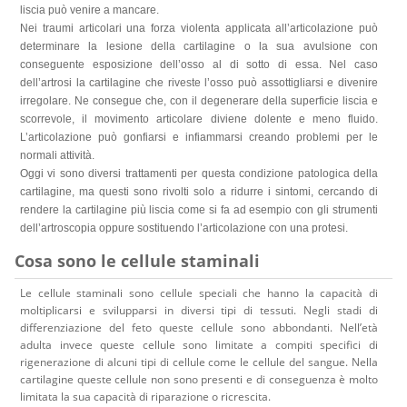
liscia può venire a mancare.
Nei traumi articolari una forza violenta applicata all’articolazione può
determinare la lesione della cartilagine o la sua avulsione con
conseguente esposizione dell’osso al di sotto di essa. Nel caso
dell’artrosi la cartilagine che riveste l’osso può assottigliarsi e divenire
irregolare. Ne consegue che, con il degenerare della superficie liscia e
scorrevole, il movimento articolare diviene dolente e meno fluido.
L’articolazione può gonfiarsi e infiammarsi creando problemi per le
normali attività.
Oggi vi sono diversi trattamenti per questa condizione patologica della
cartilagine, ma questi sono rivolti solo a ridurre i sintomi, cercando di
rendere la cartilagine più liscia come si fa ad esempio con gli strumenti
dell’artroscopia oppure sostituendo l’articolazione con una protesi.
Cosa sono le cellule staminali
Le cellule staminali sono cellule speciali che hanno la capacità di
moltiplicarsi e svilupparsi in diversi tipi di tessuti. Negli stadi di
differenziazione del feto queste cellule sono abbondanti. Nell’età
adulta invece queste cellule sono limitate a compiti specifici di
rigenerazione di alcuni tipi di cellule come le cellule del sangue. Nella
cartilagine queste cellule non sono presenti e di conseguenza è molto
limitata la sua capacità di riparazione o ricrescita.