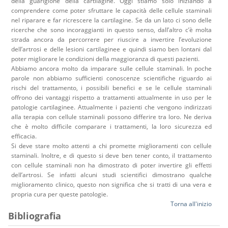
della guarigione della cartilagine. Oggi stiamo solo iniziando a
comprendere come poter sfruttare le capacità delle cellule staminali
nel riparare e far ricrescere la cartilagine. Se da un lato ci sono delle
ricerche che sono incoraggianti in questo senso, dall’altro c’è molta
strada ancora da percorrere per riuscire a invertire l’evoluzione
dell’artrosi e delle lesioni cartilaginee e quindi siamo ben lontani dal
poter migliorare le condizioni della maggioranza di questi pazienti.
Abbiamo ancora molto da imparare sulle cellule staminali. In poche
parole non abbiamo sufficienti conoscenze scientifiche riguardo ai
rischi del trattamento, i possibili benefici e se le cellule staminali
offrono dei vantaggi rispetto a trattamenti attualmente in uso per le
patologie cartilaginee. Attualmente i pazienti che vengono indirizzati
alla terapia con cellule staminali possono differire tra loro. Ne deriva
che è molto difficile comparare i trattamenti, la loro sicurezza ed
efficacia.
Si deve stare molto attenti a chi promette miglioramenti con cellule
staminali. Inoltre, e di questo si deve ben tener conto, il trattamento
con cellule staminali non ha dimostrato di poter invertire gli effetti
dell’artrosi. Se infatti alcuni studi scientifici dimostrano qualche
miglioramento clinico, questo non significa che si tratti di una vera e
propria cura per queste patologie.
Torna all'inizio
Bibliografia