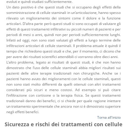
evoluti e quindi studiati sufficientemente.
Un dato positivo è che questi studi che si occupano degli effetti della
somministrazione di cellule staminali in un’articolazione, hanno spesso
rilevato un miglioramento dei sintomi come il dolore e la funzione
articolari. D’altra parte però questi studi si sono occupati di valutare gli
effetti di questi trattamenti infiltrativi su piccoli numeri di pazienti e per
periodi di mesi o anni, quindi non per periodi sufficientemente lunghi.
Infatti ad oggi, non sono stati valutati gli effetti a lungo termine delle
infiltrazioni articolari di cellule staminali. Il problema attuale è quindi il
tempo che richiedono questi studi e che, per il momento, ci dicono che
per avere dei risultati scientifici attendibili ci vorranno oltre dieci anni.
L’altro problema, legato ai risultati di questi studi, è che non hanno
dimostrato che l’uso delle cellule staminali abbia migliori risultati sui
pazienti delle altre terapie tradizionali non chirurgiche. Anche se i
pazienti hanno avuto dei miglioramenti con le cellule staminali, questi
non sono stati molto differenti da quelli ottenuti con altri trattamenti
considerati più sicuri e meno costosi. Ad esempio si può citare
l’infiltrazione con cortisone o la terapia fisica. Se questi trattamenti
tradizionali danno dei benefici, ci si chiede per quale ragione iniettare
un trattamento sperimentale che ancora non si è dimostrato superiore
negli effetti benefici.
Torna all'inizio
Sicurezza e rischi dei trattamenti con cellule