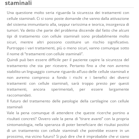
staminali
Una questione molto seria riguarda la sicurezza dei trattamenti con
cellule staminali. Ci si sono poste domande che vanno dalla attivazione
del sistema immunitario alla, seppur rarissima e teorica, insorgenza di
tumori. Va detto che parte del problema discende dal fatto che alcuni
tipi di trattamento con cellule staminali sono probabilmente molto
sicuri, mentre altri possono costituire un rischio significativo.
Purtroppo i vari trattamenti, più o meno sicuri, vanno comunque sotto
il nome di “trattamenti con cellule staminali”.
Quindi può ben essere difficile per il paziente capire la sicurezza del
trattamento che sta per ricevere. Pertanto fino a che non avremo
stabilito un linguaggio comune riguardo all’uso delle cellule staminali e
non avremo compreso a fondo i rischi e i benefici dei diversi
trattamenti con cellule staminali, sarà troppo presto per questi
trattamenti, ancora sperimentali, per essere largamente
raccomandati.
Il futuro del trattamento delle patologie della cartilagine con cellule
staminali
Vale la pena comunque di attendere che queste ricerche portino a
risultati concreti? Ovvero vale la pena di “tirare avanti” con la propria
sintomatologia, nella speranza di poter beneficiare dei risultai positivi
di un trattamento con cellule staminali che potrebbe essere in un
prossimo, ma vicino futuro? Si può dire che è improbabile che vi siano