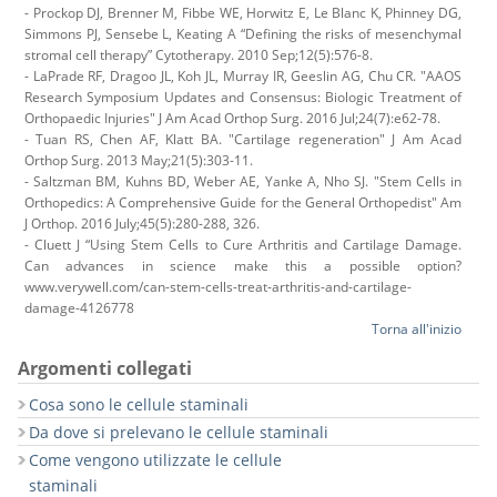
- Prockop DJ, Brenner M, Fibbe WE, Horwitz E, Le Blanc K, Phinney DG,
Simmons PJ, Sensebe L, Keating A “Defining the risks of mesenchymal
stromal cell therapy” Cytotherapy. 2010 Sep;12(5):576-8.
- LaPrade RF, Dragoo JL, Koh JL, Murray IR, Geeslin AG, Chu CR. "AAOS
Research Symposium Updates and Consensus: Biologic Treatment of
Orthopaedic Injuries" J Am Acad Orthop Surg. 2016 Jul;24(7):e62-78.
- Tuan RS, Chen AF, Klatt BA. "Cartilage regeneration" J Am Acad
Orthop Surg. 2013 May;21(5):303-11.
- Saltzman BM, Kuhns BD, Weber AE, Yanke A, Nho SJ. "Stem Cells in
Orthopedics: A Comprehensive Guide for the General Orthopedist" Am
J Orthop. 2016 July;45(5):280-288, 326.
- Cluett J “Using Stem Cells to Cure Arthritis and Cartilage Damage.
Can advances in science make this a possible option?
www.verywell.com/can-stem-cells-treat-arthritis-and-cartilage-
damage-4126778
Torna all'inizio
Argomenti collegati
Cosa sono le cellule staminali
Da dove si prelevano le cellule staminali
Come vengono utilizzate le cellule
staminali