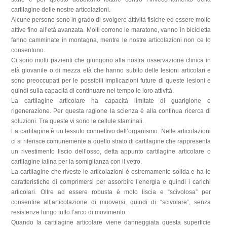
cartilagine delle nostre articolazioni.
Alcune persone sono in grado di svolgere attività fisiche ed essere molto
attive fino all’età avanzata. Molti corrono le maratone, vanno in bicicletta
fanno camminate in montagna, mentre le nostre articolazioni non ce lo
consentono.
Ci sono molti pazienti che giungono alla nostra osservazione clinica in
età giovanile o di mezza età che hanno subito delle lesioni articolari e
sono preoccupati per le possibili implicazioni future di queste lesioni e
quindi sulla capacità di continuare nel tempo le loro attività.
La cartilagine articolare ha capacità limitate di guarigione e
rigenerazione. Per questa ragione la scienza è alla continua ricerca di
soluzioni. Tra queste vi sono le cellule staminali.
La cartilagine è un tessuto connettivo dell’organismo. Nelle articolazioni
ci si riferisce comunemente a quello strato di cartilagine che rappresenta
un rivestimento liscio dell’osso, detta appunto cartilagine articolare o
cartilagine ialina per la somiglianza con il vetro.
La cartilagine che riveste le articolazioni è estremamente solida e ha le
caratteristiche di comprimersi per assorbire l’energia e quindi i carichi
articolari. Oltre ad essere robusta è moto liscia e “scivolosa” per
consentire all’articolazione di muoversi, quindi di “scivolare”, senza
resistenze lungo tutto l’arco di movimento.
Quando la cartilagine articolare viene danneggiata questa superficie